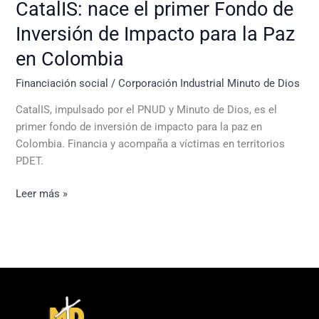
CatalIS: nace el primer Fondo de
Paz
Inversión de Impacto para la Paz
en
Colombia
en Colombia
Financiación social
/
Corporación Industrial Minuto de Dios
CatalIS, impulsado por el PNUD y Minuto de Dios, es el
primer fondo de inversión de impacto para la paz en
Colombia. Financia y acompaña a víctimas en territorios
PDET.
Leer más »