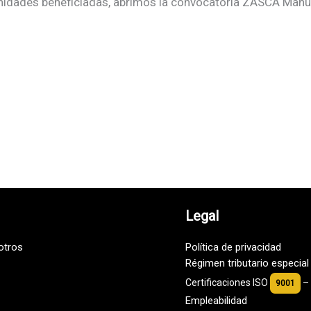
 unidades beneficiadas, abrimos la convocatoria ZASCA Manu
Legal
otros
Política de privacidad
Régimen tributario especia
Certificaciones ISO
–
9001
Empleabilidad