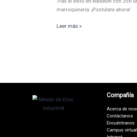
Tras el éxito en Medellín con 356
Manufactura
marroquinería. ¡Postúlate ahora!
Medellín
Leer más »
Compañía
Acerca de nos
Contáctanos
Encuéntranos
Campus virtual