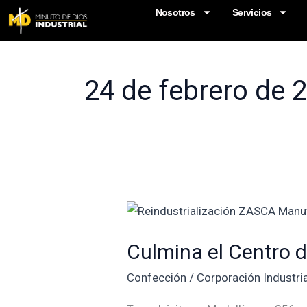
Ir
Nosotros
Servicios
al
contenido
24 de febrero de 
Culmina
el
Culmina el Centro 
Centro
de
Confección
/
Corporación Industri
Reindustrialización
ZASCA