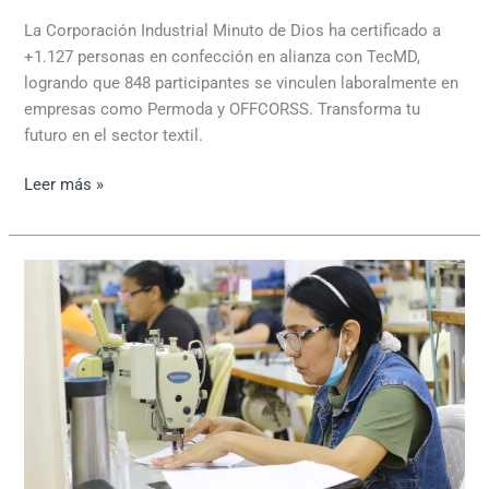
La Corporación Industrial Minuto de Dios ha certificado a
+1.127 personas en confección en alianza con TecMD,
logrando que 848 participantes se vinculen laboralmente en
empresas como Permoda y OFFCORSS. Transforma tu
futuro en el sector textil.
Leer más »
Capacitación
y
formación
para
la
vinculación
laboral