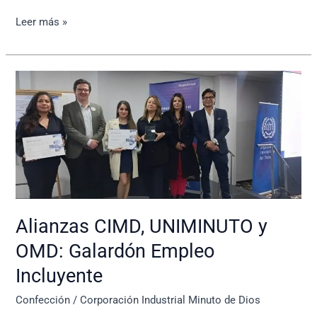
Leer más »
Alianzas
CIMD,
UNIMINUTO
y
OMD:
Galardón
Empleo
Incluyente
Alianzas CIMD, UNIMINUTO y
OMD: Galardón Empleo
Incluyente
Confección
/
Corporación Industrial Minuto de Dios