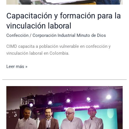
Capacitación y formación para la
vinculación laboral
Confección
/
Corporación Industrial Minuto de Dios
CIMD capacita a población vulnerable en confección y
vinculación laboral en Colombia.
Leer más »
Inauguración
del
Proyecto
ZASCA
Medellín:
Impulsando