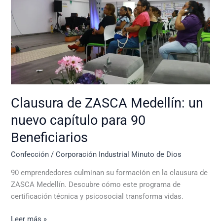
ZASCA
Medellín:
un
nuevo
capítulo
para
90
Beneficiarios
Clausura de ZASCA Medellín: un
nuevo capítulo para 90
Beneficiarios
Confección
/
Corporación Industrial Minuto de Dios
90 emprendedores culminan su formación en la clausura de
ZASCA Medellín. Descubre cómo este programa de
certificación técnica y psicosocial transforma vidas.
Leer más »