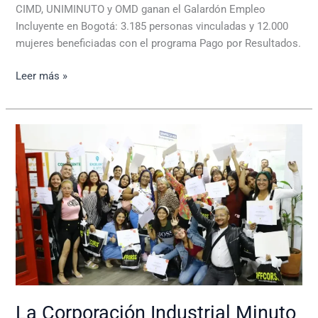
CIMD, UNIMINUTO y OMD ganan el Galardón Empleo
Incluyente en Bogotá: 3.185 personas vinculadas y 12.000
mujeres beneficiadas con el programa Pago por Resultados.
Leer más »
La
Corporación
Industrial
Minuto
de
Dios:
graduación
de
comunidades
vulnerables
La Corporación Industrial Minuto