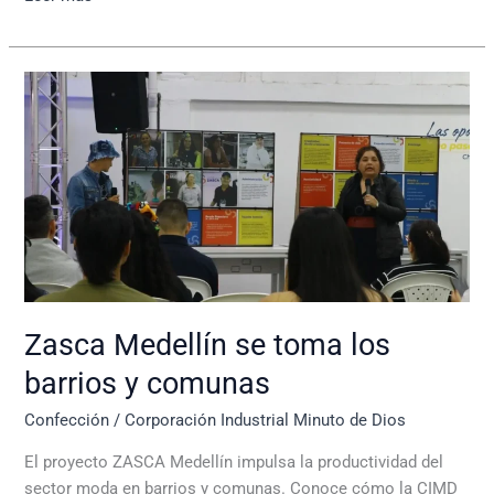
Zasca
Medellín
se
toma
los
barrios
y
comunas
Zasca Medellín se toma los
barrios y comunas
Confección
/
Corporación Industrial Minuto de Dios
El proyecto ZASCA Medellín impulsa la productividad del
sector moda en barrios y comunas. Conoce cómo la CIMD