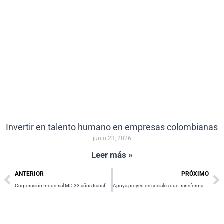
Invertir en talento humano en empresas colombianas
junio 23, 2026
Leer más »
Prev
Ne
ANTERIOR
PRÓXIMO
Corporación Industrial MD 33 años transformando vidas
Apoya proyectos sociales que transforman vidas en Colombia