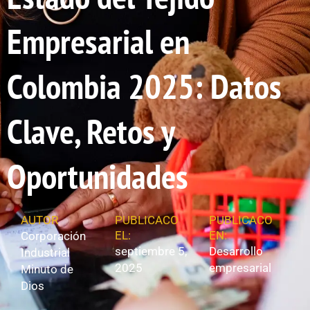
Empresarial en
Colombia 2025: Datos
Clave, Retos y
Oportunidades
AUTOR
PUBLICACO
PUBLICACO
EL:
EN:
Corporación
septiembre 5,
Desarrollo
Industrial
2025
empresarial
Minuto de
Dios