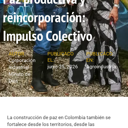
reincorporación:
Impulso Colectivo
AUTOR
PUBLICACO
PUBLICACO
EL:
EN:
Corporación
junio 25, 2026
Agroindustria
Industrial
Minuto de
Dios
La construcción de paz en Colombia también se
fortalece desde los territorios, desde las