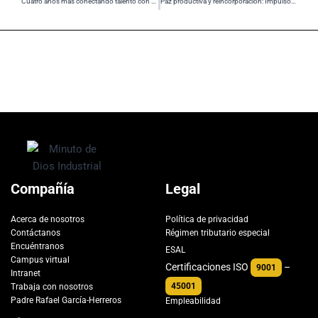
Cuatro años más conectando talento con oportunidades laborales
Paz productiva y reincorporación: Impulso Colectivo
Compañía
Legal
Acerca de nosotros
Política de privacidad
Contáctanos
Régimen tributario especial
Encuéntranos
ESAL
Campus virtual
Certificaciones ISO
–
9001
Intranet
45001
Trabaja con nosotros
Padre Rafael García-Herreros
Empleabilidad