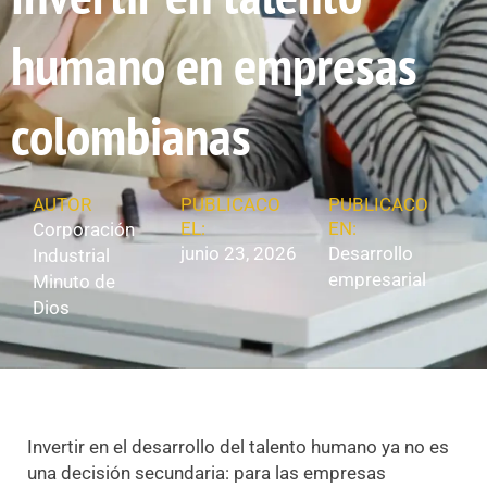
humano en empresas
colombianas
AUTOR
PUBLICACO
PUBLICACO
EL:
EN:
Corporación
junio 23, 2026
Desarrollo
Industrial
empresarial
Minuto de
Dios
Invertir en el desarrollo del talento humano ya no es
una decisión secundaria: para las empresas